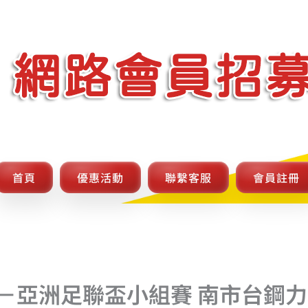
首頁
優惠活動
聯繫客服
會員註冊
－亞洲足聯盃小組賽 南市台鋼