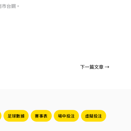
對南市台鋼。
下一篇文章
→
足球數據
賽事表
場中投注
虛擬投注