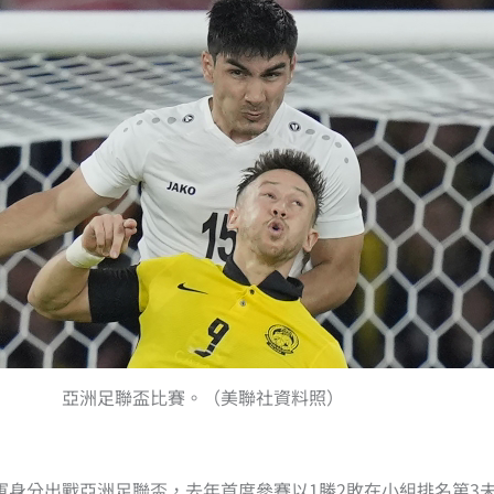
亞洲足聯盃比賽。（美聯社資料照）
軍身分出戰亞洲足聯盃，去年首度參賽以1勝2敗在小組排名第3