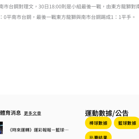
0則由南市台鋼對理文，30日18:00則是小組最後一戰，由東方龍獅
0：0平南市台鋼，最後一戰東方龍獅與南市台鋼踢成1：1平手。
運動數據/公告
體育消息
更多文章
棒球數據
籃球數據
《時來運轉》運彩報報－籃球歐錦賽開打 斯洛維尼亞大戰立陶宛
比賽結果