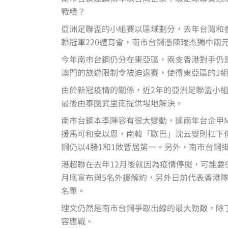
戰績？
亞洲足聯盃的小組賽以區域劃分，去年台灣和
聯冠軍220體育會，南市台鋼憑陳瑞杰獨中兩元
今年南市台鋼仍分在東亞區，兩支香港對手仍
澳門的旅遊限制令被迫退賽，使得東亞區的J組
由於新冠疫情的關係，近2年的亞洲足聯盃小
最後由泰國武里南提供場地解決。
南市台鋼本季陣容有很大變動，連兩年台企甲M
援馬可和安以恩，南韓「歐巴」沈云燮則扛下
鋼仍以4勝1和1敗暫居第一。另外，南市台
港超聯在去年12月後就因為疫情停擺，可能要
月底宣布與5名外援解約，另外日前代表香港
名單。
理文仍然是南市台鋼爭取出線的最大勁敵，除
容應戰。