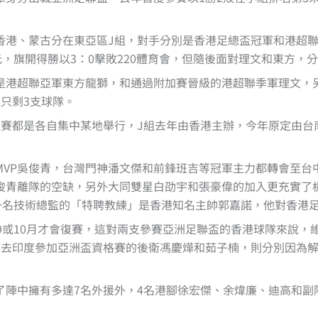
香港、蒙古分在東亞區J組，對手分別是香港足總盃冠軍和港超聯
，旗開得勝以3：0擊敗220體育會，但隨後面對理文和東方，分
是港超聯亞軍東方龍獅，和通過附加賽晉級的港超聯季軍理文，
只剩3支球隊。
組賽都是各自集中某地舉行，J組去年由香港主辦，今年原定由台
VP吳俊青，台灣門神潘文傑和前鋒班吉等冠軍主力都轉會至台中F
俊青離隊的空缺，另外大同雙星白劭宇和張豪偉的加入更充實了
鋼掛名技術總監的「特聘教練」是香港知名主帥郭嘉諾，他對香港
9或10月才會復賽，這對兩支參賽亞洲足聯盃的香港球隊來說，
隊去印度參加亞洲盃資格賽的後衛馮慶燁和茹子楠，則分別因為
了陣中擁有多達7名外援外，4名港腳徐宏傑、余煒廉、迪高和副