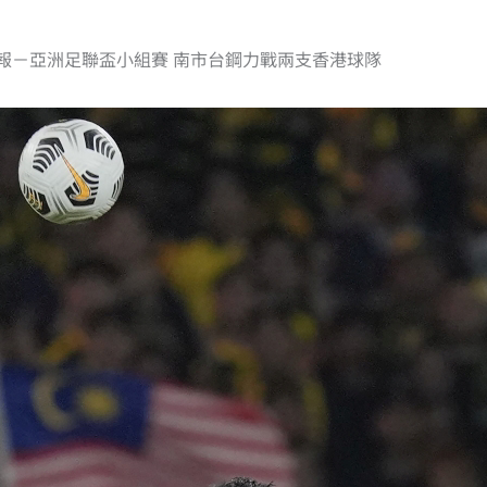
報－亞洲足聯盃小組賽 南市台鋼力戰兩支香港球隊