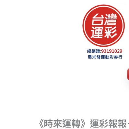
跳
至
主
要
內
容
《時來運轉》運彩報報