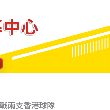
力戰兩支香港球隊