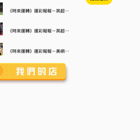
《時來運轉》運彩報報－英超第6輪：3場德比、槍魔大戰
《時來運轉》運彩報報－英超新局：槍手3連勝獨佔榜首 紅軍未開胡倒數第5
《時來運轉》運彩報報－美網：納達爾再次出發 斯威雅蒂力求回穩