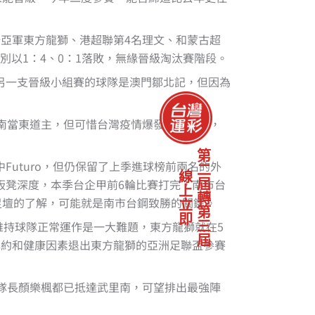
亞軍東方龍獅、港超聯第4名理文、和蒙古超
別以1：4、0：1落敗，無緣晉級淘汰賽階段。
另一支晉級小組賽的球隊是澳門鄒北記，但因為
南當東道主，但可惜台灣疫情爆發宣布取消，
第二屆轉第三屆
uturo，但仍保留了上季進球榜前兩名的外
線上立即
板凳深度，本季台企甲前6輪比賽打完，南市台
足壇的了解，可能就是南市台鋼致勝的關鍵。
維持球隊正常運作是一大難題，東方龍獅就在5
解約和健康因素退出東方龍獅的亞洲足聯盃參賽
隊長顏樂楓都已抵達武里南，可望排出最強陣