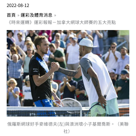
2022-08-12
首頁
運彩及體育消息
《時來運轉》運彩報報－加拿大網球大師賽的五大亮點
俄羅斯網球好手麥維德夫(左)與澳洲壞小子基爾喬斯。（美聯
社）