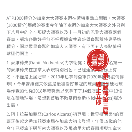
ATP1000積分的加拿大大師賽本週在蒙特婁熱血開戰，大師賽
(1000積分)層級的賽事今年除了本週的加拿大大師賽之外只剩
下八月中的辛辛那提大師賽以及十一月初的巴黎大師賽兩個
賽事，網壇各路好手無不把握機會共襄盛舉齊聚蒙特婁爭搶
積分，關於眾星齊聚的加拿大大師賽，有下面五大亮點值得
球迷們關注。
1. 麥維德夫(Daniil Medvedev)力求衛冕：目前世界排名第一
的麥維德夫在加拿大表現特別出色，已經連續兩屆榜上有
第二屆轉第三屆
名，不僅是上屆冠軍、2019年也拿到亞軍(2020年因為疫情停
辦)，今年麥維德夫依舊是最被看好奪冠的球員，擅長硬地球
線上立即
場作戰的他從2018年轉職業以來拿下了14個冠軍，其中13個
是在硬地球場，沒想到首戰不敵基爾喬斯(Nick Kyrgios)爆冷
出局。
2. 阿卡拉茲加菲亞(Carlos Alcaraz)初登場：世界排名第4的西
班牙後起之秀加菲亞本屆在加拿大初次登場，年僅19歲的他
今年已經拿下邁阿密大師賽以及馬德里大師賽兩項與加拿大