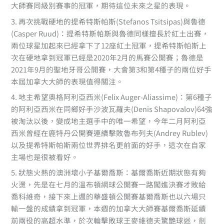
大師賽同級別賽事的冠軍，期待這位未來之星的表現。
3. 再次挑戰硬地的提希特斯帕斯(Stefanos Tsitsipas)與魯德
(Casper Ruud)：提希特斯帕斯與魯德同樣擅長於紅土出賽，
兩位球星加起來已經拿下了12座紅土冠軍，提希特斯帕斯上
次在硬地拿到冠軍已經是2020年2月的馬賽公開賽；魯德是
2021年9月的聖地牙哥公開賽，大會第3和第4種子的兩位好手
本屆加拿大大師的表現值得關注。
4. 地主希望奧格阿利亞西米(Felix Auger-Aliassime)：第6種子
的阿利亞西米在同鄉好手沙波瓦羅夫(Denis Shapovalov)64強
被淘汰以後，變成地主選手中的唯一希望，今年二月阿利亞
西米曾經在鹿特丹公開賽連續擊敗魯布列夫(Andrey Rublev)
以及提希特斯帕斯兩位世界排名更前面的好手，這次在自家
主場也是很被看好。
5. 狀態火熱的澳洲壞小子基爾喬斯：基爾喬斯近期狀態有夠
火燙，先是在七月的溫布頓網球公開賽一路闖進決賽才敗給
喬科維奇，接下來上週的華盛頓公開賽基爾喬斯也以六場只
輸一盤的成績拿到冠軍，本週的加拿大大師賽基爾喬斯延續
前兩役的高超水準，於次輪擊敗球王麥維德夫驚艷球迷，劍