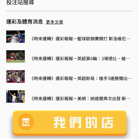
投注站搜尋
運彩及體育消息
更多文章
《時來運轉》運彩報報－籃球歐錦賽開打 斯洛維尼亞大戰立陶宛
《時來運轉》運彩報報－英超第6輪：3場德比、槍魔大戰
《時來運轉》運彩報報－英超新局：槍手3連勝獨佔榜首 紅軍未開胡倒數第5
《時來運轉》運彩報報－美網：納達爾再次出發 斯威雅蒂力求回穩