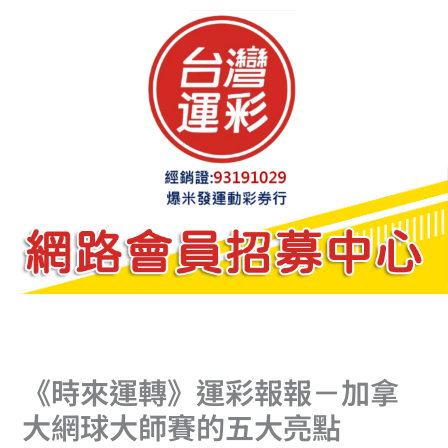
跳
至
主
要
內
容
《時來運轉》運彩報報－加拿
大網球大師賽的五大亮點