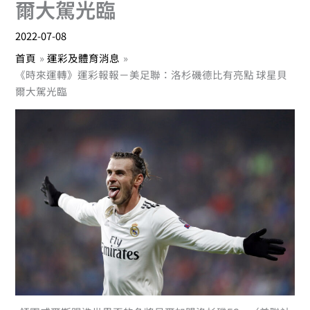
爾大駕光臨
2022-07-08
首頁
運彩及體育消息
《時來運轉》運彩報報－美足聯：洛杉磯德比有亮點 球星貝
爾大駕光臨