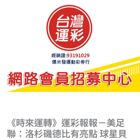
跳
至
主
要
內
容
《時來運轉》運彩報報－美足
聯：洛杉磯德比有亮點 球星貝