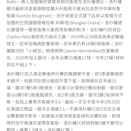
Bale)，兩人加盟後的首度亮相可能就在洛杉磯德比。洛杉磯
銀河最新消息是剛剛從義大利帕馬引進烏拉圭防守中場布魯
格曼(Gastón Brugman)，另外就是正式簽下此前以租借方式
加盟的巴西國腳道格拉斯.科斯塔(Douglas Costa)。洛杉磯德
比還值得一看就是兩大墨西哥前鋒的對決，洛杉磯FC的貝拉
(Carlos Vela)曾經效力過兵工廠，2019年以34球成為美足聯進
球王，近年因傷病影響表現，但本季仍有16場6球進帳；洛杉
磯銀河的「小碗豆」赫南德斯(Javier Hernández)在曼聯成
名，2020年加入銀河，去年出賽21場進17球，今年17場7球和
貝拉不相上下。
洛杉磯FC加入美足聯後例行賽的戰績都不差，前3季更勝過對
手銀河，但銀河在德比戰卻不落下風，兩隊總共交手過15
場，銀河7勝5和3敗領先，如果只計算例行賽的對戰，銀河更
是以6勝5和1敗遙遙領先，近2季5度交鋒，銀河3勝2和保持不
敗，包括上賽季作客踢平3:3，最近一次交手是今年5月25日
在美國公開盃，銀河主場贏3:1。不過洛杉磯FC近2次在主場
出擊都踢平對手，如果兩大歐洲球星能順利出賽的話，對球
隊的攻守兩端可望帶來幫助，洛杉磯FC終結對戰5連不勝可以
期待。推薦2.5球大，洛杉磯FC勝。