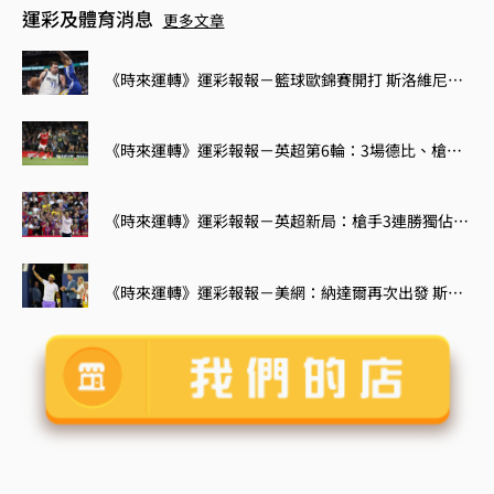
運彩及體育消息
更多文章
《時來運轉》運彩報報－籃球歐錦賽開打 斯洛維尼亞大戰立陶宛
《時來運轉》運彩報報－英超第6輪：3場德比、槍魔大戰
《時來運轉》運彩報報－英超新局：槍手3連勝獨佔榜首 紅軍未開胡倒數第5
《時來運轉》運彩報報－美網：納達爾再次出發 斯威雅蒂力求回穩