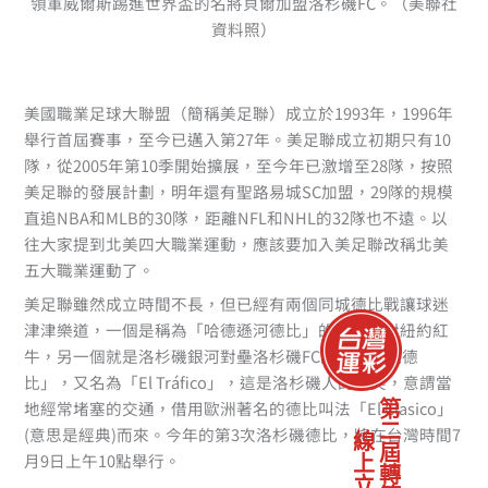
領軍威爾斯踢進世界盃的名將貝爾加盟洛杉磯FC。（美聯社
資料照）
美國職業足球大聯盟（簡稱美足聯）成立於1993年，1996年
舉行首屆賽事，至今已邁入第27年。美足聯成立初期只有10
隊，從2005年第10季開始擴展，至今年已激增至28隊，按照
美足聯的發展計劃，明年還有聖路易城SC加盟，29隊的規模
直追NBA和MLB的30隊，距離NFL和NHL的32隊也不遠。以
往大家提到北美四大職業運動，應該要加入美足聯改稱北美
五大職業運動了。
美足聯雖然成立時間不長，但已經有兩個同城德比戰讓球迷
津津樂道，一個是稱為「哈德遜河德比」的紐約城對紐約紅
牛，另一個就是洛杉磯銀河對壘洛杉磯FC的「洛杉磯德
比」，又名為「El Tráfico」，這是洛杉磯人的玩笑，意謂當
地經常堵塞的交通，借用歐洲著名的德比叫法「El Clasico」
第二屆轉第三屆
(意思是經典)而來。今年的第3次洛杉磯德比，將在台灣時間7
線上立即
月9日上午10點舉行。