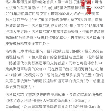
洛杉磯銀河是美足聯創始會員，第一年就打進季後賽，可惜
在決賽的美足聯盃(MLS Cup)加時惜敗華盛頓特區聯，1999和
2001年銀河再度屈居亞軍，直到2002年才終於一嚐冠軍滋
味。銀河至今共9次打進美足聯盃決賽，拿下5次冠軍，兩項
數據都是第一。洛杉磯FC則成立於2014年，直到2018年才獲
准加入美足聯，洛杉磯FC前3年都打進季後賽，但最佳成績是
第3輪的分區決賽，從未打進美足聯盃，去年則和洛杉磯銀河
雙雙被摒除在季後賽門外。
洛杉磯FC本季捲土重來，目前戰績11勝3和4敗，積分36分在
西區排名第一，和東區合計的全聯盟排名也是第一(全聯盟第
一將獲頒代表例行賽冠軍的支持者盾，同時也可獲得參加中
北美洲冠軍聯賽的資格)。同在西區的洛杉磯銀河目前排名第
4，8勝3和6敗積分27分，暫時位於晉級季後賽的位置，但領
先落在季後賽外的明尼蘇達聯和溫哥華白浪只有3分，想重返
季後賽仍需努力。
洛杉磯FC為了尋求隊史的首座總冠軍，今夏從歐洲足壇先後
引進了義大利歐洲國家盃冠軍後衛基耶利尼(Giorgio
Chiellini)，以及領軍威爾斯踢進世界盃的名將貝爾(Gareth