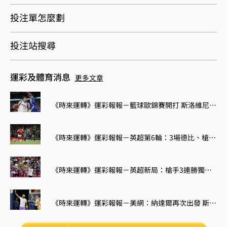
投注單怎麼劃
投注站搜尋
運彩及體育消息
更多文章
《時來運轉》運彩報報－籃球歐錦賽開打 斯洛維尼亞大戰立陶宛
《時來運轉》運彩報報－英超第6輪：3場德比、槍魔大戰
《時來運轉》運彩報報－英超新局：槍手3連勝獨佔榜首 紅軍未開胡倒數第5
《時來運轉》運彩報報－美網：納達爾再次出發 斯威雅蒂力求回穩