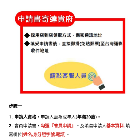
步驟一
1
.
申請人資格
，申請人需為成年人(
年滿20歲
)。
2
. 會員申請書，
勾選『會員申請』
。及填寫申請人
基本資料
, 填
寫欄位
[
姓名,身分證字號,電話
]
。