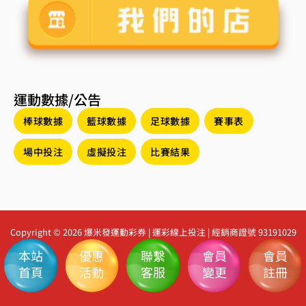
運動數據/公告
棒球數據
籃球數據
足球數據
賽事表
場中投注
虛擬投注
比賽結果
Copyright © 2026 爆米發運動彩券 | 運彩線上投注 | 經銷商證號 93191029
本站
優惠
聯繫
會員
會員
首頁
活動
客服
變更
註冊