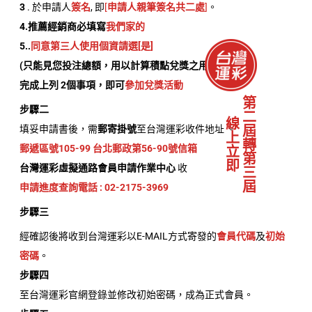
3
. 於申請人
簽名
, 即
[
申請人親筆簽名共二處
]
。
4.推薦經銷商必填寫
我們家的
5.
.
同意第三人使用個資請選[是]
(只能見您投注總額，用以計算積點兌獎之用)
完成上列 2個事項，即可
參加兌獎活動
第二屆轉第三屆
步驟二
線上立即
填妥申請書後，需
郵寄掛號
至台灣運彩收件地址 。
郵遞區號105-99 台北郵政第56-90號信箱
台灣運彩虛擬通路會員申請作業中心
收
申請進度查詢電話 : 02-2175-3969
步驟三
經確認後將收到台灣運彩以E-MAIL方式寄發的
會員代碼
及
初始
密碼
。
步驟四
至台灣運彩官網登錄並修改初始密碼，成為正式會員。